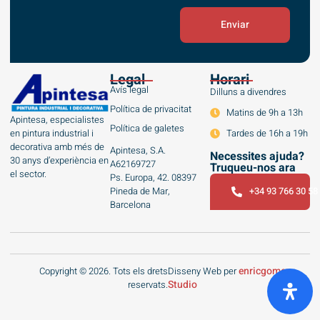
Enviar
Legal
Horari
Avís legal
Dilluns a divendres
Política de privacitat
Matins de 9h a 13h
Apintesa, especialistes
Política de galetes
en pintura industrial i
Tardes de 16h a 19h
decorativa amb més de
Apintesa, S.A.
Necessites ajuda?
30 anys d’experiència en
A62169727
Truqueu-nos ara
el sector.
Ps. Europa, 42. 08397
Pineda de Mar,
+34 93 766 30 58
Barcelona
enricgomez
Copyright © 2026. Tots els drets
Disseny Web per
Studio
reservats.