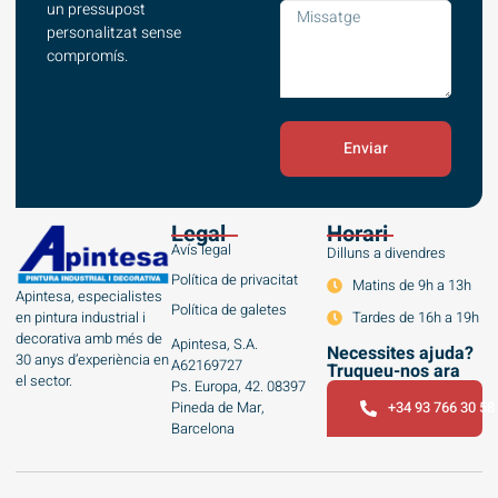
un pressupost
personalitzat sense
compromís.
Enviar
Legal
Horari
Avís legal
Dilluns a divendres
Política de privacitat
Matins de 9h a 13h
Apintesa, especialistes
Política de galetes
en pintura industrial i
Tardes de 16h a 19h
decorativa amb més de
Apintesa, S.A.
Necessites ajuda?
30 anys d’experiència en
A62169727
Truqueu-nos ara
el sector.
Ps. Europa, 42. 08397
Pineda de Mar,
+34 93 766 30 58
Barcelona