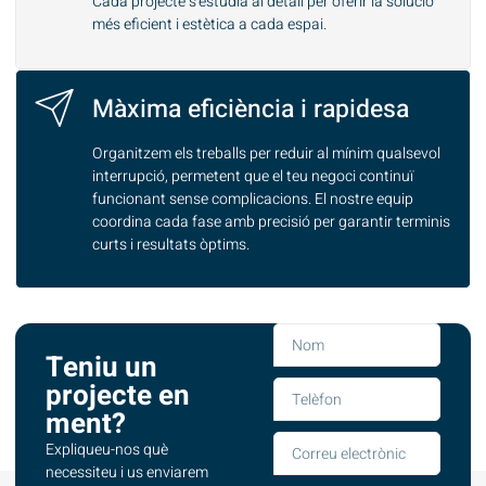
Cada projecte s'estudia al detall per oferir la solució
més eficient i estètica a cada espai.
Màxima eficiència i rapidesa
Organitzem els treballs per reduir al mínim qualsevol
interrupció, permetent que el teu negoci continuï
funcionant sense complicacions. El nostre equip
coordina cada fase amb precisió per garantir terminis
curts i resultats òptims.
Teniu un
projecte en
ment?
Expliqueu-nos què
necessiteu i us enviarem